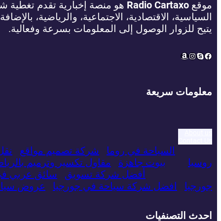
موقع
Radio Cartaxo
هو منصة إخبارية تقدم تغطية شام
السياسية، الاقتصادية، الاجتماعية، والرياضية، بالإضافة
يتيح للزوار الوصول إلى المعلومات بسرعة وفعالية.
Amazon
Instagram
Facebook
Skype
معلومات سريعة
About us
Contact Us
السياحة في روما
شركة تصميم مواقع
نقل
روسيا
بيوت جاهزة
مقاول تكسير وترميم بالريا
أفضل شركة تسويق
سائق عربي ف
جورجيا
افضل شركة سياحة في جورجيا
عروض سياحي
احدث التصنفيات