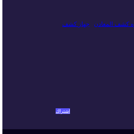
زه كشف المعادن
جهاز كشف
اشتراك