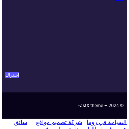
=
اشتراك
© 2024 – FastX theme
السياحة في روما
شركة تصميم مواقع
سائق