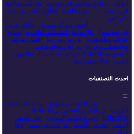
ايطاليا
برنامج سياحي في جورجيا
شركات سياحة
في روسيا
بيوت جاهزة
مقاول تكسير وترميم
بالرياض
أفضل شركة تسويق
سائق عربي
في سويسرا
نقل عفش المنطقة العاشرة
تصليح
جلايات سامسونج
عروض جورجيا
افضل شركة
سياحة في جورجيا
عروض سياحية في
السعودية
أفضل فندق في تبليسي المسافرون
العرب
فيلا روف للبيع
احدث التصنفيات
شركة تصميم مواقع
تركيب غسالات
الكويت
شركات سياحة في تركيا
Gold
Detectors
​أجهزه كشف المعادن
جهاز كشف
الذهب
محامي تأسيس شركات في مصر
gr3
plus