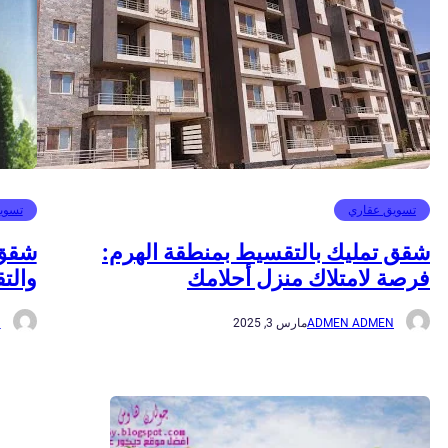
تسويق عقاري
تسوي
شقق تمليك بالتقسيط بمنطقة الهرم:
شقق 
فرصة لامتلاك منزل أحلامك
والت
ADMEN ADMEN
مارس 3, 2025
N