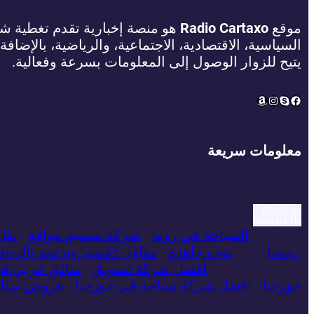
موقع
Radio Cartaxo
هو منصة إخبارية تقدم تغطية شام
السياسية، الاقتصادية، الاجتماعية، والرياضية، بالإضافة
يتيح للزوار الوصول إلى المعلومات بسرعة وفعالية.
Amazon
Instagram
Facebook
Skype
معلومات سريعة
About us
Contact Us
السياحة في روما
شركة تصميم مواقع
نقل
روسيا
بيوت جاهزة
مقاول تكسير وترميم بالريا
أفضل شركة تسويق
سائق عربي ف
جورجيا
افضل شركة سياحة في جورجيا
عروض سياحي