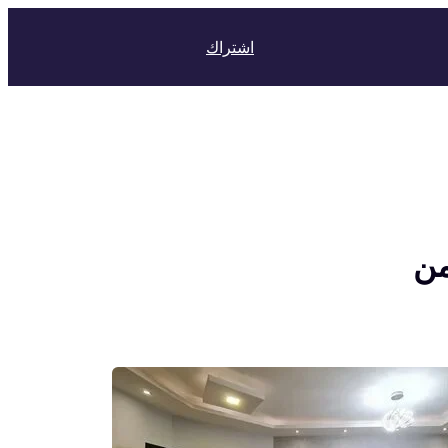
اشتراك
من