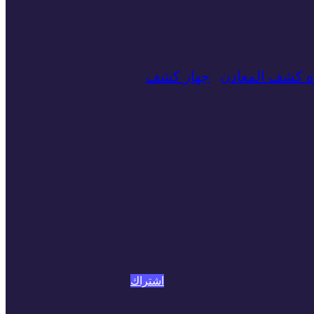
زه كشف المعادن
جهاز كشف
اشتراك