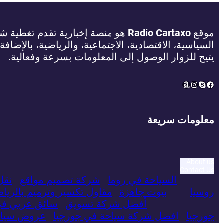
موقع
Radio Cartaxo
هو منصة إخبارية تقدم تغطية شام
السياسية، الاقتصادية، الاجتماعية، والرياضية، بالإضافة
يتيح للزوار الوصول إلى المعلومات بسرعة وفعالية.
Amazon
Instagram
Facebook
Skype
معلومات سريعة
About us
Contact Us
السياحة في روما
شركة تصميم مواقع
نقل
روسيا
بيوت جاهزة
مقاول تكسير وترميم بالريا
أفضل شركة تسويق
سائق عربي ف
جورجيا
افضل شركة سياحة في جورجيا
عروض سياحي