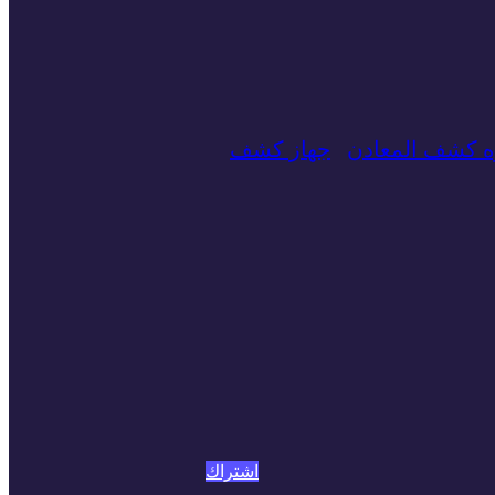
زه كشف المعادن
جهاز كشف
اشتراك