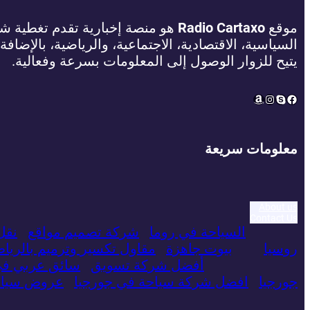
موقع
Radio Cartaxo
هو منصة إخبارية تقدم تغطية شام
السياسية، الاقتصادية، الاجتماعية، والرياضية، بالإضافة
يتيح للزوار الوصول إلى المعلومات بسرعة وفعالية.
Amazon
Instagram
Facebook
Skype
معلومات سريعة
About us
Contact Us
السياحة في روما
شركة تصميم مواقع
نقل
روسيا
بيوت جاهزة
مقاول تكسير وترميم بالريا
أفضل شركة تسويق
سائق عربي ف
جورجيا
افضل شركة سياحة في جورجيا
عروض سياحي