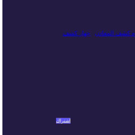
زه كشف المعادن
جهاز كشف
اشتراك