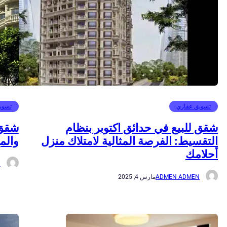
تسويق عقاري
تسوي
شقق للبيع في حدائق اكتوبر بنظام
شقق 
التقسيط: الفرصة المثالية لامتلاك منزل
والم
أحلامك
N
ADMEN ADMEN
مارس 4, 2025