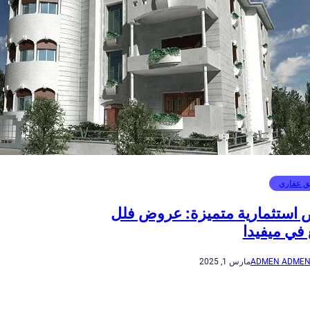
ق عقاري
استثمارية متميزة: عروض فلل
 في ميفيدا
ADMEN ADME
مارس 1, 2025