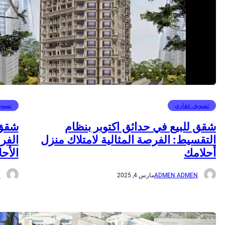
تسويق عقاري
تسوي
شقق للبيع في حدائق اكتوبر بنظام
شقق 
التقسيط: الفرصة المثالية لامتلاك منزل
الفر
أحلامك
الأحل
ADMEN ADMEN
مارس 4, 2025
N