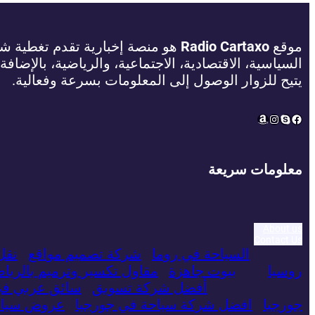
موقع
Radio Cartaxo
هو منصة إخبارية تقدم تغطية شام
السياسية، الاقتصادية، الاجتماعية، والرياضية، بالإضافة
يتيح للزوار الوصول إلى المعلومات بسرعة وفعالية.
Amazon
Instagram
Facebook
Skype
معلومات سريعة
About us
Contact Us
السياحة في روما
شركة تصميم مواقع
نقل
روسيا
بيوت جاهزة
مقاول تكسير وترميم بالريا
أفضل شركة تسويق
سائق عربي ف
جورجيا
افضل شركة سياحة في جورجيا
عروض سياحي