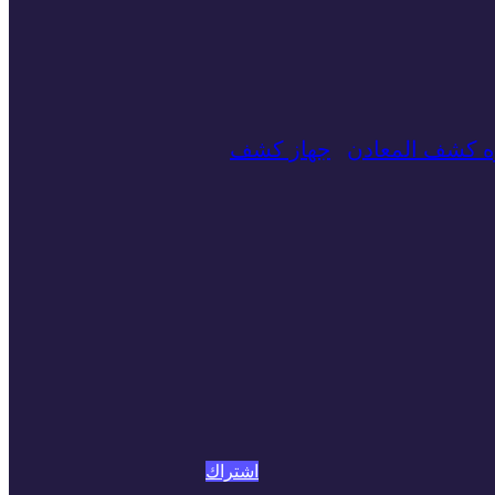
زه كشف المعادن
جهاز كشف
اشتراك